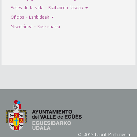
Fases de la vida - Bizitzaren faseak
Oficios - Lanbideak
Miscelánea - Saski-naski
© 2017 Labrit Multimedia.