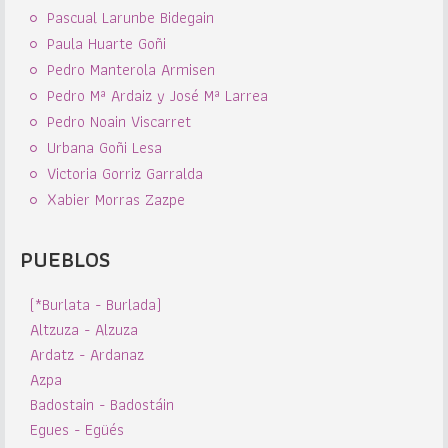
Pascual Larunbe Bidegain
Paula Huarte Goñi
Pedro Manterola Armisen
Pedro Mª Ardaiz y José Mª Larrea
Pedro Noain Viscarret
Urbana Goñi Lesa
Victoria Gorriz Garralda
Xabier Morras Zazpe
PUEBLOS
(*Burlata - Burlada)
Altzuza - Alzuza
Ardatz - Ardanaz
Azpa
Badostain - Badostáin
Egues - Egüés