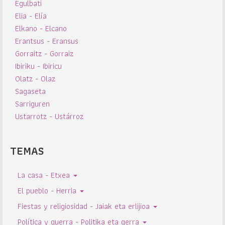
Egulbati
Elia - Elía
Elkano - Elcano
Erantsus - Eransus
Gorraitz - Gorraiz
Ibiriku - Ibiricu
Olatz - Olaz
Sagaseta
Sarriguren
Ustarrotz - Ustárroz
TEMAS
La casa - Etxea
El pueblo - Herria
Fiestas y religiosidad - Jaiak eta erlijioa
Política y guerra - Politika eta gerra