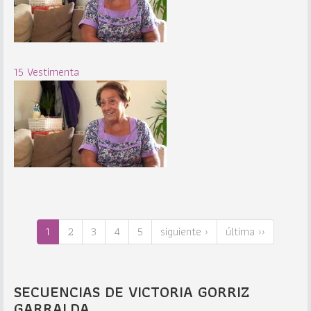
15 Vestimenta
1
2
3
4
5
siguiente ›
última ››
SECUENCIAS DE VICTORIA GORRIZ
GARRALDA