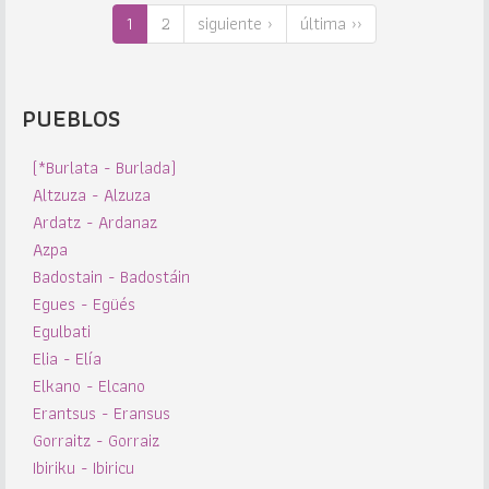
1
2
siguiente ›
última ››
PUEBLOS
(*Burlata - Burlada)
Altzuza - Alzuza
Ardatz - Ardanaz
Azpa
Badostain - Badostáin
Egues - Egüés
Egulbati
Elia - Elía
Elkano - Elcano
Erantsus - Eransus
Gorraitz - Gorraiz
Ibiriku - Ibiricu