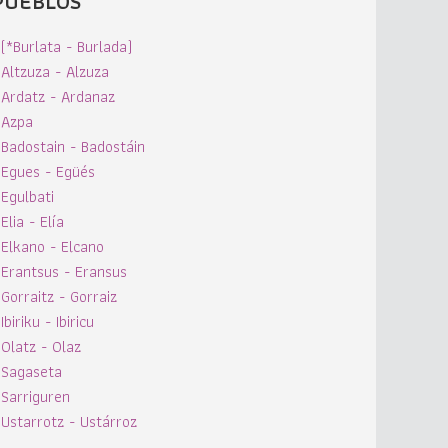
PUEBLOS
(*Burlata - Burlada)
Altzuza - Alzuza
Ardatz - Ardanaz
Azpa
Badostain - Badostáin
Egues - Egüés
Egulbati
Elia - Elía
Elkano - Elcano
Erantsus - Eransus
Gorraitz - Gorraiz
Ibiriku - Ibiricu
Olatz - Olaz
Sagaseta
Sarriguren
Ustarrotz - Ustárroz