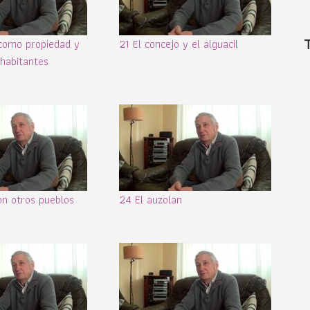
como propiedad y
21 El concejo y el alguacil
 habitantes
on otros pueblos
24 El auzolan