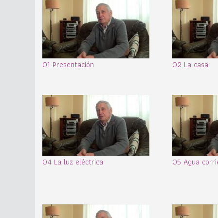
01 Presentación
02 La casa
04 La luz eléctrica
05 Agua corri