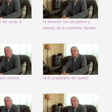
 del cerdo 2
15 Relación con los padres y
manejo de la economía familiar
ntre vecinos
18 El propietario del pueblo