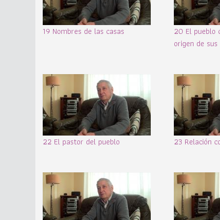
19 Nombres de las casas
20 El pueblo 
origen de sus
22 El pastor del pueblo
23 Relación c