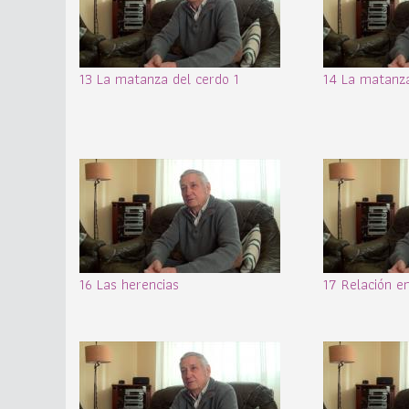
13 La matanza del cerdo 1
14 La matanza
16 Las herencias
17 Relación e