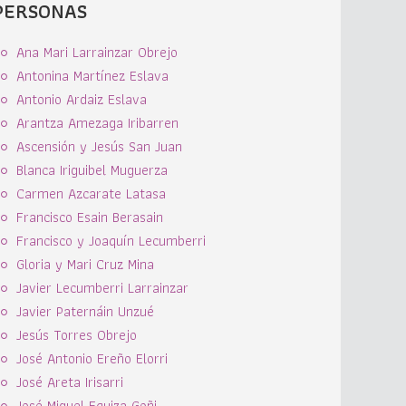
PERSONAS
Ana Mari Larrainzar Obrejo
Antonina Martínez Eslava
Antonio Ardaiz Eslava
Arantza Amezaga Iribarren
Ascensión y Jesús San Juan
Blanca Iriguibel Muguerza
Carmen Azcarate Latasa
Francisco Esain Berasain
Francisco y Joaquín Lecumberri
Gloria y Mari Cruz Mina
Javier Lecumberri Larrainzar
Javier Paternáin Unzué
Jesús Torres Obrejo
José Antonio Ereño Elorri
José Areta Irisarri
José Miguel Equiza Goñi