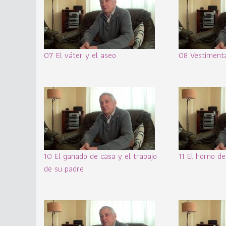
07 El váter y el aseo
08 Vestimenta
10 El ganado de casa y el trabajo
11 El horno d
de su padre