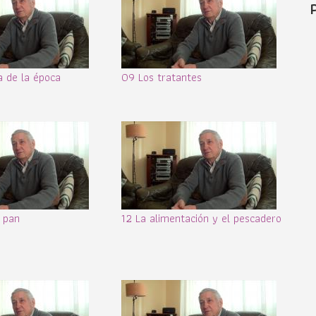
 de la época
09 Los tratantes
e pan
12 La alimentación y el pescadero