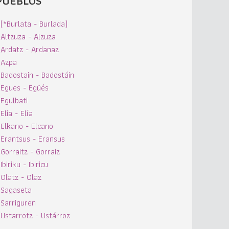
PUEBLOS
(*Burlata - Burlada)
Altzuza - Alzuza
Ardatz - Ardanaz
Azpa
Badostain - Badostáin
Egues - Egüés
Egulbati
Elia - Elía
Elkano - Elcano
Erantsus - Eransus
Gorraitz - Gorraiz
Ibiriku - Ibiricu
Olatz - Olaz
Sagaseta
Sarriguren
Ustarrotz - Ustárroz