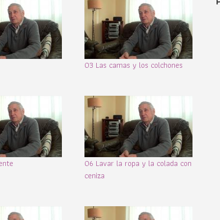
03 Las camas y los colchones
ente
06 Lavar la ropa y la colada con
ceniza