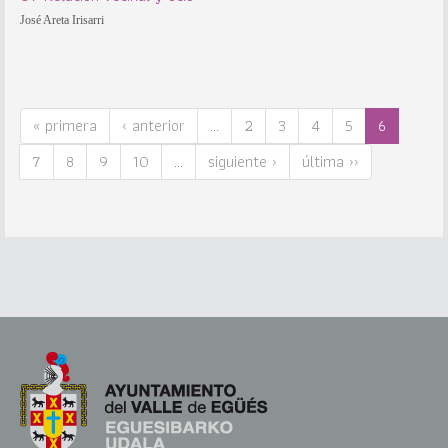
José Areta Irisarri
« primera
‹ anterior
…
2
3
4
5
6
7
8
9
10
…
siguiente ›
última ››