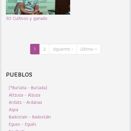
30 Cultivos y ganado
1
2
siguiente ›
última ››
PUEBLOS
(*Burlata - Burlada)
Altzuza - Alzuza
Ardatz - Ardanaz
Azpa
Badostain - Badostáin
Egues - Egüés