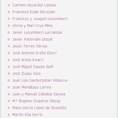
Carmen Azcarate Latasa
Francisco Esain Berasain
Francisco y Joaquín Lecumberri
Gloria y Mari Cruz Mina
Javier Lecumberri Larrainzar
Javier Paternáin Unzué
Jesús Torres Obrejo
José Antonio Ereño Elorri
José Areta Irisarri
José Miguel Equiza Goñi
José Zuazu Sola
Juan Luis Santesteban Vidaurre
Juan Mendilazo Larrea
Juan y Manuel Zabalza Sarasa
M.ª Ángeles Esquiroz Vizcay
Manu Gorriz López de Dicastillo
Martín Elia Gorriz