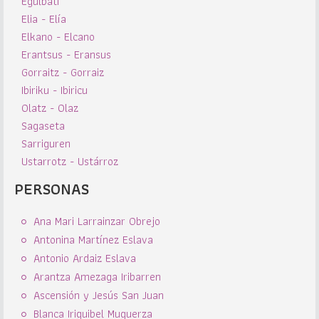
Egulbati
Elia - Elía
Elkano - Elcano
Erantsus - Eransus
Gorraitz - Gorraiz
Ibiriku - Ibiricu
Olatz - Olaz
Sagaseta
Sarriguren
Ustarrotz - Ustárroz
PERSONAS
Ana Mari Larrainzar Obrejo
Antonina Martínez Eslava
Antonio Ardaiz Eslava
Arantza Amezaga Iribarren
Ascensión y Jesús San Juan
Blanca Iriguibel Muguerza