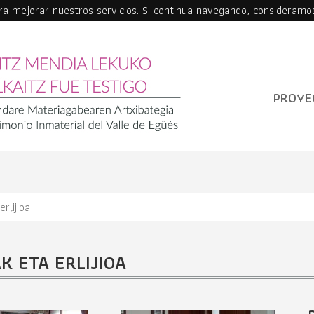
ara mejorar nuestros servicios. Si continua navegando, consideramo
PROYE
erlijioa
AK ETA ERLIJIOA