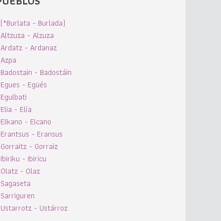
PUEBLOS
(*Burlata - Burlada)
Altzuza - Alzuza
Ardatz - Ardanaz
Azpa
Badostain - Badostáin
Egues - Egüés
Egulbati
Elia - Elía
Elkano - Elcano
Erantsus - Eransus
Gorraitz - Gorraiz
Ibiriku - Ibiricu
Olatz - Olaz
Sagaseta
Sarriguren
Ustarrotz - Ustárroz