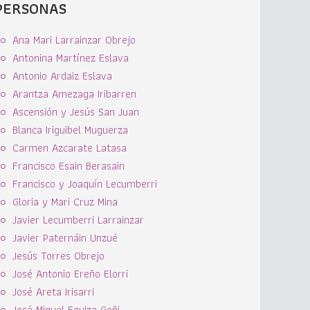
PERSONAS
Ana Mari Larrainzar Obrejo
Antonina Martínez Eslava
Antonio Ardaiz Eslava
Arantza Amezaga Iribarren
Ascensión y Jesús San Juan
Blanca Iriguibel Muguerza
Carmen Azcarate Latasa
Francisco Esain Berasain
Francisco y Joaquín Lecumberri
Gloria y Mari Cruz Mina
Javier Lecumberri Larrainzar
Javier Paternáin Unzué
Jesús Torres Obrejo
José Antonio Ereño Elorri
José Areta Irisarri
José Miguel Equiza Goñi