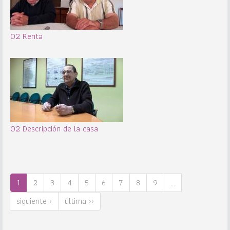
02 Renta
02 Descripción de la casa
1
2
3
4
5
6
7
8
9
…
siguiente ›
última ››