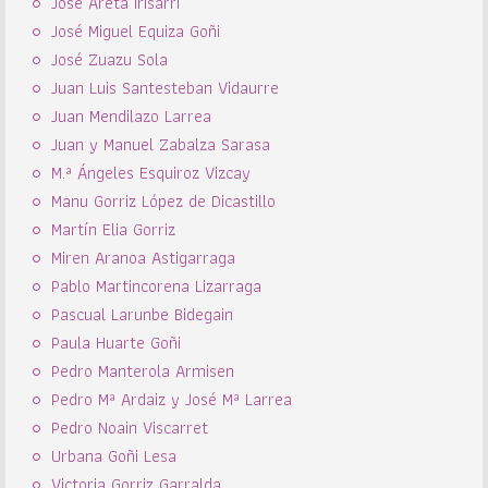
José Areta Irisarri
José Miguel Equiza Goñi
José Zuazu Sola
Juan Luis Santesteban Vidaurre
Juan Mendilazo Larrea
Juan y Manuel Zabalza Sarasa
M.ª Ángeles Esquiroz Vizcay
Manu Gorriz López de Dicastillo
Martín Elia Gorriz
Miren Aranoa Astigarraga
Pablo Martincorena Lizarraga
Pascual Larunbe Bidegain
Paula Huarte Goñi
Pedro Manterola Armisen
Pedro Mª Ardaiz y José Mª Larrea
Pedro Noain Viscarret
Urbana Goñi Lesa
Victoria Gorriz Garralda