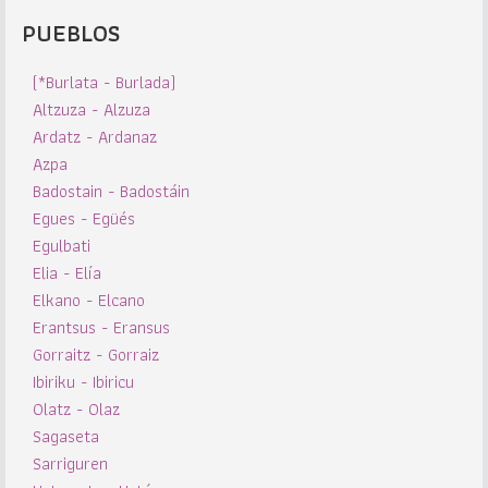
PUEBLOS
(*Burlata - Burlada)
Altzuza - Alzuza
Ardatz - Ardanaz
Azpa
Badostain - Badostáin
Egues - Egüés
Egulbati
Elia - Elía
Elkano - Elcano
Erantsus - Eransus
Gorraitz - Gorraiz
Ibiriku - Ibiricu
Olatz - Olaz
Sagaseta
Sarriguren