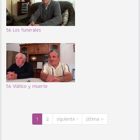
56 Los funerales
56 Viático y muerte
1
2
siguiente ›
última ››