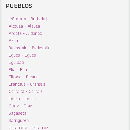
PUEBLOS
(*Burlata - Burlada)
Altzuza - Alzuza
Ardatz - Ardanaz
Azpa
Badostain - Badostáin
Egues - Egüés
Egulbati
Elia - Elía
Elkano - Elcano
Erantsus - Eransus
Gorraitz - Gorraiz
Ibiriku - Ibiricu
Olatz - Olaz
Sagaseta
Sarriguren
Ustarrotz - Ustárroz