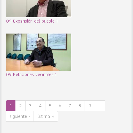
09 Expansión del pueblo 1
09 Relaciones vecinales 1
1
2
3
4
5
6
7
8
9
…
siguiente ›
última ››