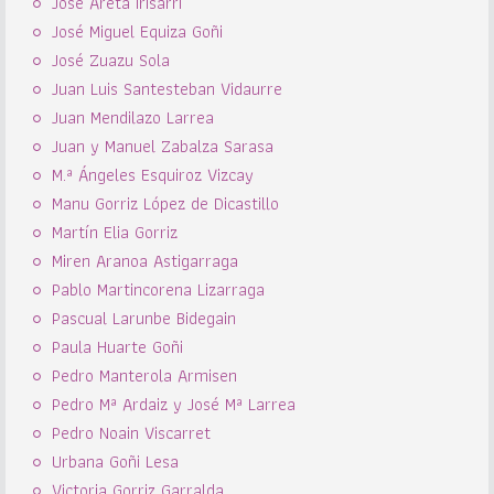
José Areta Irisarri
José Miguel Equiza Goñi
José Zuazu Sola
Juan Luis Santesteban Vidaurre
Juan Mendilazo Larrea
Juan y Manuel Zabalza Sarasa
M.ª Ángeles Esquiroz Vizcay
Manu Gorriz López de Dicastillo
Martín Elia Gorriz
Miren Aranoa Astigarraga
Pablo Martincorena Lizarraga
Pascual Larunbe Bidegain
Paula Huarte Goñi
Pedro Manterola Armisen
Pedro Mª Ardaiz y José Mª Larrea
Pedro Noain Viscarret
Urbana Goñi Lesa
Victoria Gorriz Garralda