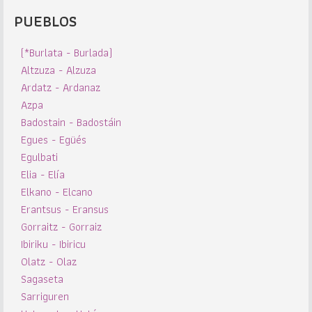
PUEBLOS
(*Burlata - Burlada)
Altzuza - Alzuza
Ardatz - Ardanaz
Azpa
Badostain - Badostáin
Egues - Egüés
Egulbati
Elia - Elía
Elkano - Elcano
Erantsus - Eransus
Gorraitz - Gorraiz
Ibiriku - Ibiricu
Olatz - Olaz
Sagaseta
Sarriguren