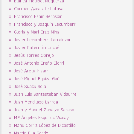
Blanca Iriguibel Muguerza
Carmen Azcarate Latasa
Francisco Esain Berasain
Francisco y Joaquín Lecumberri
Gloria y Mari Cruz Mina
Javier Lecumberri Larrainzar
Javier Paternáin Unzué
Jesús Torres Obrejo
José Antonio Ereño Elorri
José Areta Irisarri
José Miguel Equiza Goñi
José Zuazu Sola
Juan Luis Santesteban Vidaurre
Juan Mendilazo Larrea
Juan y Manuel Zabalza Sarasa
M.ª Ángeles Esquiroz Vizcay
Manu Gorriz López de Dicastillo
Martín Elia Gorriz